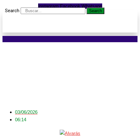
Instagram
Facebook
Whatsapp
Search
Search
Sinop registra 197
alvarás e mais de 39 mil
m² construídos em maio
03/06/2026
06:14