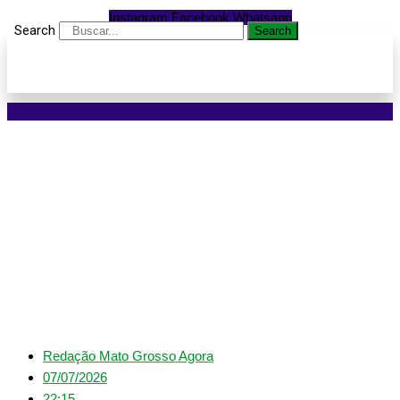
Instagram
Facebook
Whatsapp
Search
Search
Mega-Sena acumula
novamente e prêmio
principal vai para R$ 45
milhões
Redação Mato Grosso Agora
07/07/2026
22:15