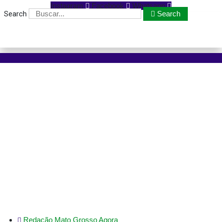
Instagram
Facebook
Whatsapp
Search
Search
Unesin se posiciona
contrária ao aumento do
número de vereadores
Das 26 instituições que
formam a entidade, 18
foram contrárias ao
aumento das cadeira
Redação Mato Grosso Agora