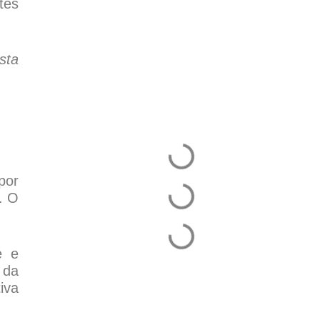
tes
sta
por
. O
e e
 da
iva