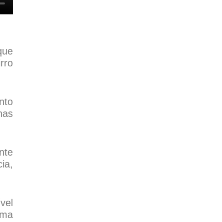
que
rro
nto
has
nte
ia,
vel
uma