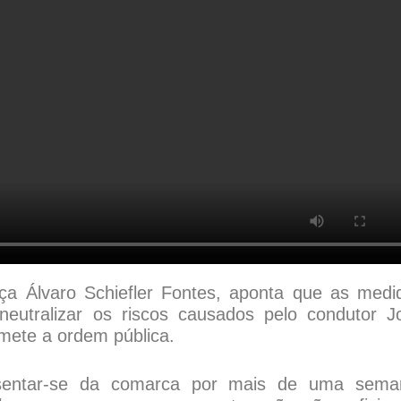
ça Álvaro Schiefler Fontes, aponta que as medi
neutralizar os riscos causados pelo condutor J
mete a ordem pública.
usentar-se da comarca por mais de uma sema