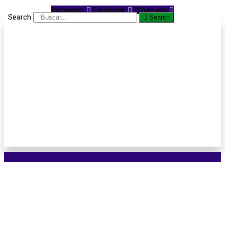
Instagram
Facebook
Whatsapp
Search
Search
Seis empresas em
Cuiabá e 3 em Sinop