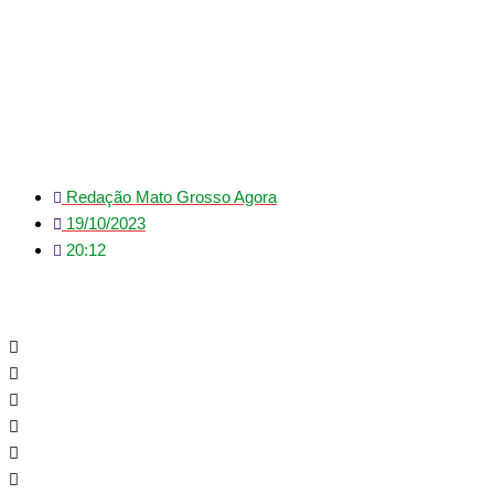
investigadas na
operação de fraudes e
desvios na saúde
Redação Mato Grosso Agora
19/10/2023
20:12