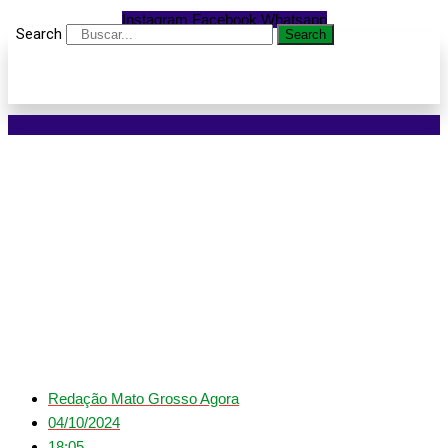
Instagram
Facebook
Whatsapp
Search
Search
Renalida processa
Hytalo e pede R$ 530 mil
após disputa por prédio
da igreja
Redação Mato Grosso Agora
04/10/2024
18:05