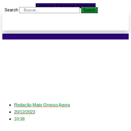
Instagram
Facebook
Whatsapp
Search
Search
Recesso da Prefeitura
inicia no dia 26; confira
o que muda
Redação Mato Grosso Agora
20/12/2023
10:38