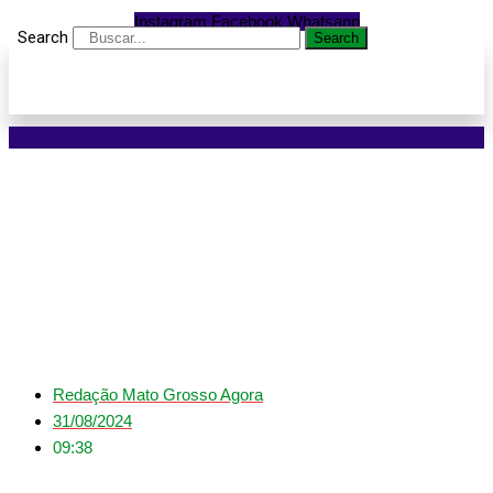
Instagram
Facebook
Whatsapp
Search
Search
Quando começam as
chuvas em Mato
Grosso?
Redação Mato Grosso Agora
31/08/2024
09:38