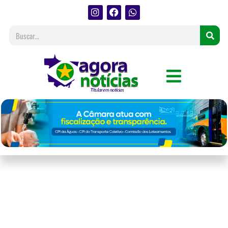
Primeira-dama de MT
participa do Fórum UAE-BR
Agri-Future e fortalece