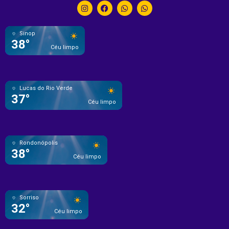
Sinop
38°
Céu limpo
Lucas do Rio Verde
37°
Céu limpo
Rondonópolis
38°
Céu limpo
Sorriso
32°
Céu limpo