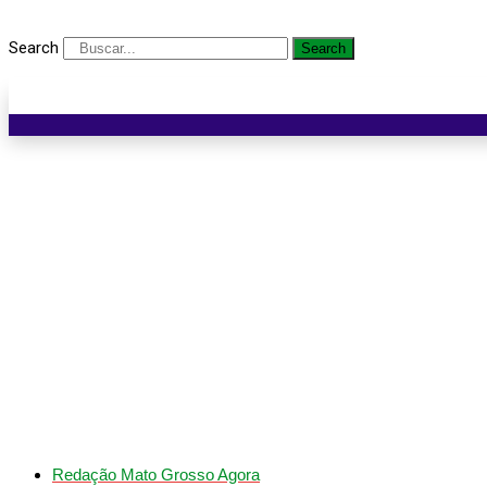
Search
Search
PM e Gefron prendem t
Redação Mato Grosso Agora