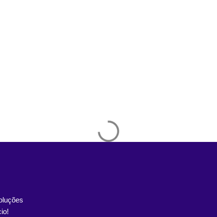
oluções
io!