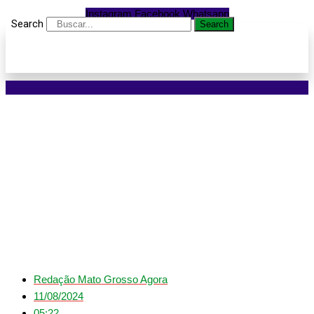
Instagram
Facebook
Whatsapp
Search
Search
Mulher é assassinada e
companheiro baleado
em Várzea Grande; ex-
marido é preso
Redação Mato Grosso Agora
11/08/2024
05:22