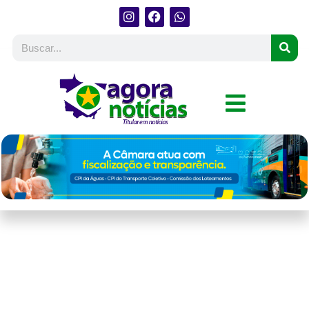
Mega-Sena acumula e
prêmio principal vai
para R$ 32 milhões