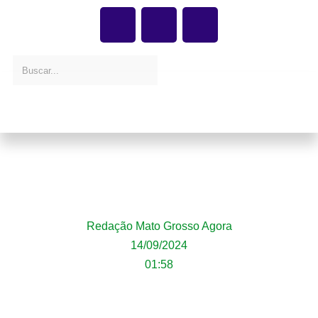
Mato Grosso mobiliza bombeiros para
combater 51 incêndios florestais, nesta
sexta-feira (13)
Redação Mato Grosso Agora
14/09/2024
01:58