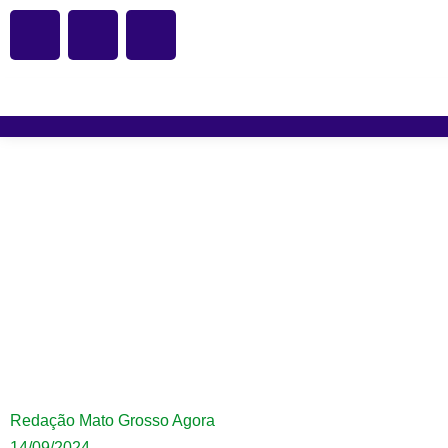
Corpo de Bombeiro
carregada de algo
Redação Mato Grosso Agora
14/09/2024