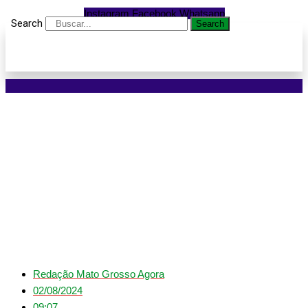
Instagram
Facebook
Whatsapp
Search
Search
Mato Grosso é o Estado
que mais gerou
empregos no Centro-
Oeste em junho
Redação Mato Grosso Agora
02/08/2024
09:07