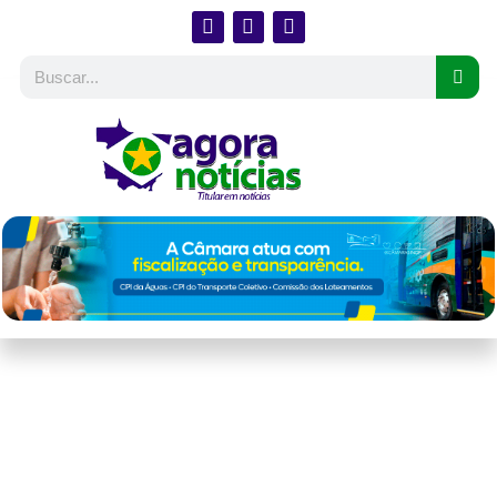
Leniel Borel, pai de
Henry Borel, é eleito
vereador no Rio de