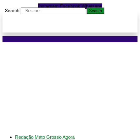
Instagram
Facebook
Whatsapp
Search
Search
Criança de 2 anos morre
após ser arremessada
para fora do veículo em
acidente em Lucas do
Rio Verde
Redação Mato Grosso Agora