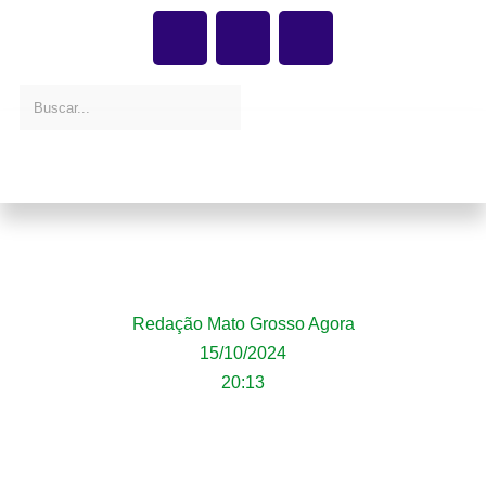
(VÍDEO) Cabine de caminhão fica destruída
após colisão na BR-163 em Nova Mutum
Redação Mato Grosso Agora
15/10/2024
20:13