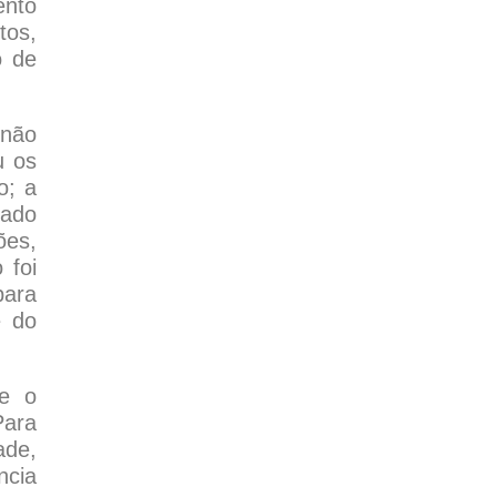
ento
tos,
o de
 não
u os
o; a
dado
ões,
 foi
para
e do
ze o
Para
ade,
ncia