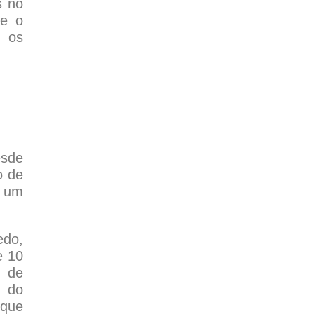
s no
ze o
s os
esde
o de
e um
edo,
e 10
e de
o do
 que