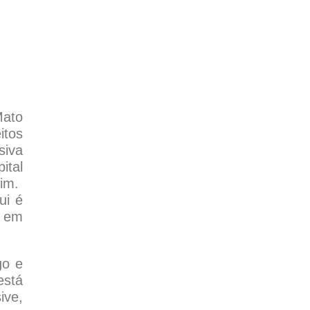
Mato
itos
siva
ital
uim.
ui é
i em
go e
stá
ive,