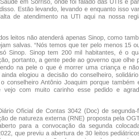
Saúde em Sorriso, onde foi falado das UTIs e pa
disso. Estão levando, levando e enquanto isso v
falta de atendimento na UTI aqui na nossa regi
 dos leitos não atenderá apenas Sinop, como tam
sejam salvas. “Nós temos que ter pelo menos 15 o
só Sinop. Sinop tem 200 mil habitantes, é o qu
ão, portanto, a gente pede ao governo que olhe 
rendo na pele o que é morrer uma criança e não
ainda elogiou a decisão do conselheiro, solidári
r o conselheiro Antônio Joaquim porque também 
e vejo com muito carinho esse pedido e agra
ário Oficial de Contas 3042 (Doc) de segunda-f
tação de natureza externa (RNE) proposta pela OGT
reaberto para a convocação da segunda colocad
22, que previu a abertura de 30 leitos pediátrico