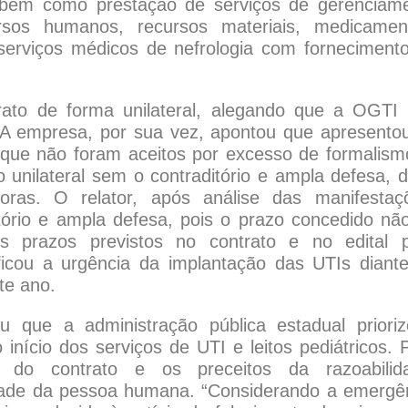
, bem como prestação de serviços de gerenciam
cursos humanos, recursos materiais, medicamen
 serviços médicos de nefrologia com forneciment
rato de forma unilateral, alegando que a OGTI
A empresa, por sua vez, apontou que apresento
 que não foram aceitos por excesso de formalism
 unilateral sem o contraditório e ampla defesa, 
as. O relator, após análise das manifestaç
ório e ampla defesa, pois o prazo concedido não
 prazos previstos no contrato e no edital 
ficou a urgência da implantação das UTIs diant
te ano.
que a administração pública estadual priori
início dos serviços de UTI e leitos pediátricos. 
 do contrato e os preceitos da razoabilid
nidade da pessoa humana. “Considerando a emergê