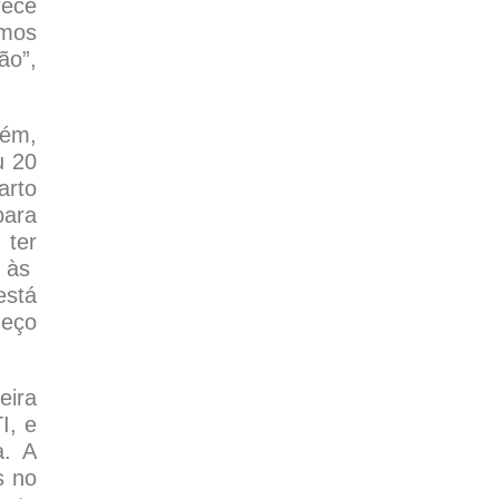
rece
amos
ão”,
bém,
u 20
arto
para
 ter
o às
está
deço
eira
I, e
a. A
s no