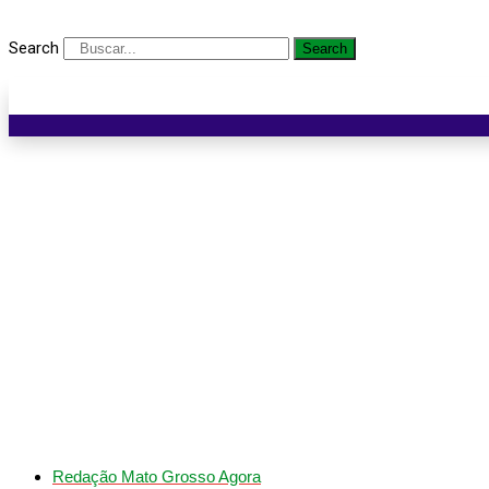
Search
Search
Vereador Toninho Bernar
d
Redação Mato Grosso Agora