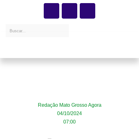
Vazio sanitário do algodão começa em 15
de outubro e INDEA orienta produtores
sobre a importância do controle
fitossanitário
Redação Mato Grosso Agora
04/10/2024
07:00