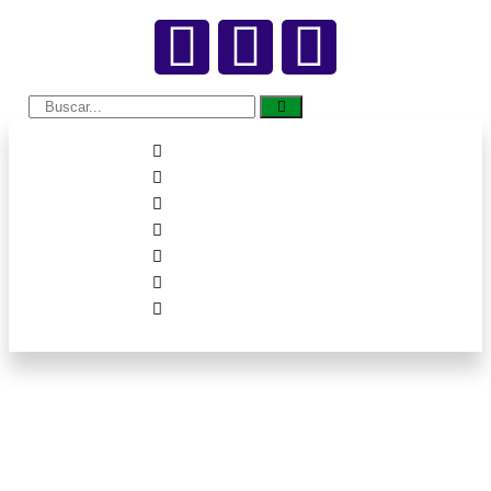
Unimed Cuiabá limita
coparticipação para
tratamento de autistas