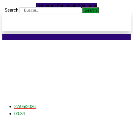
Instagram
Facebook
Whatsapp
Search
Search
UFMT publica edital para
seletivo de professor
com salário até R$ 8 mil
27/05/2026
00:34