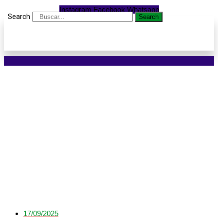
Instagram
Facebook
Whatsapp
Search
Search
Treinamento em Sorriso
reforça vigilância e
amplia preparo técnico
no enfrentamento de
zoonose
17/09/2025