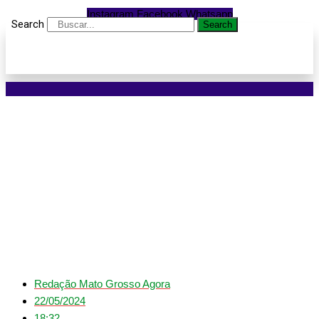
Instagram
Facebook
Whatsapp
Search
Search
TRE-MT rejeita ação de
Nova Ubiratã e mantém
criação do município de
Boa Esperança do Norte
Redação Mato Grosso Agora
22/05/2024
18:32