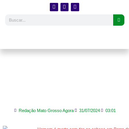
Trabalhador de 26 anos
morre triturado em
máquina de cerâmica
em Várzea Grande
Redação Mato Grosso Agora
31/07/2024
03:01