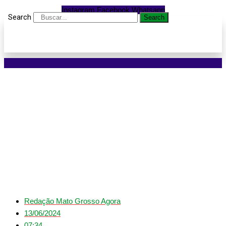
Instagram
Facebook
Whatsapp
Search
Search
Sorriso sediará grande
evento em
comemoração aos nove
anos da Lei da Inclusão
Redação Mato Grosso Agora
13/06/2024
07:34