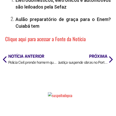
Eletrodomésticos, eletrônicos e automotivos
são leiloados pela Sefaz
Aulão preparatório de graça para o Enem?
Cuiabá tem
Clique aqui para acessar a Fonte da Notícia
NOTÍCIA ANTERIOR
PRÓXIMA
Polícia Civil prende homem que furtou R$ 13 mil de vítima que conheceu pela internet
Justiça suspende obras no Portão do Inferno e cobra explicações do governo de Mato Grosso