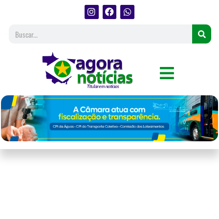
Sinop oferece vagas para 4
cursos grátis de tecnologia,
games e redes sociais