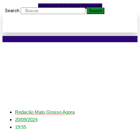
Instagram
Facebook
Whatsapp
Search
Search
Rotam detém jovem em
beco com entorpecentes
para comercialização
Redação Mato Grosso Agora
20/09/2024
19:55