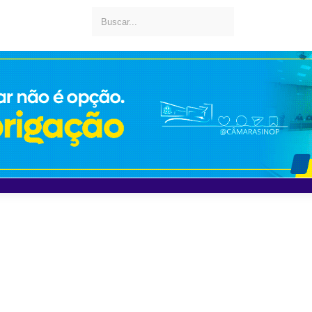
perações e moderniza pr
foragidos em Mato Gross