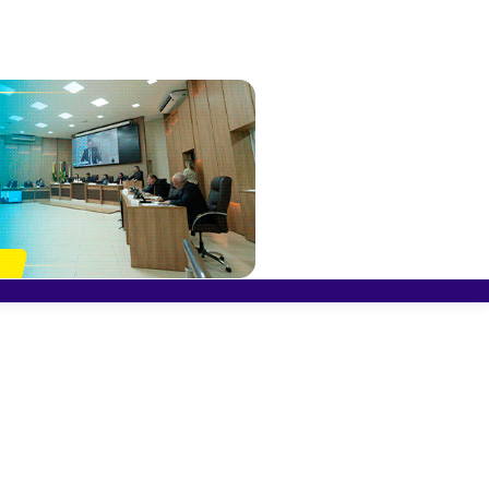
ocessos para
o