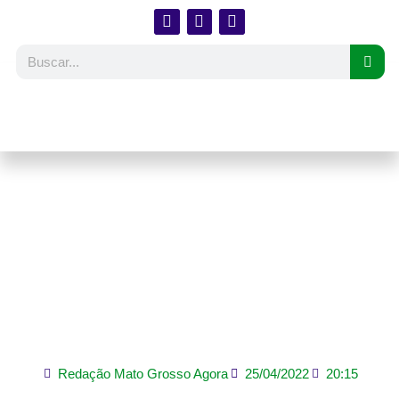
Polícia Civil cumpre
prisão de autor de
homicídio ocorrido no
distrito industrial em
Rondonópolis
Redação Mato Grosso Agora
25/04/2022
20:15