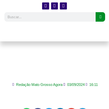
PIB cresce 1,4% no
segundo trimestre e fica
acima do esperado
Redação Mato Grosso Agora
03/09/2024
16:11