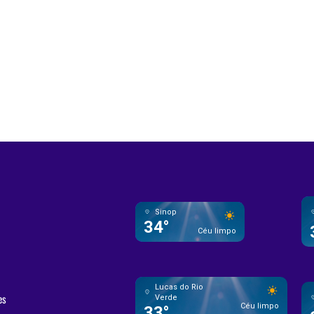
Sinop
34°
Céu limpo
Lucas do Rio
es
Verde
Céu limpo
33°