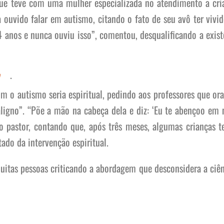
ue teve com uma mulher especializada no atendimento a cri
ia ouvido falar em autismo, citando o fato de seu avô ter vivid
nos e nunca ouviu isso”, comentou, desqualificando a exist
.
om o autismo seria espiritual, pedindo aos professores que or
ligno”. “Põe a mão na cabeça dela e diz: ‘Eu te abençoo em
u o pastor, contando que, após três meses, algumas crianças t
ado da intervenção espiritual.
muitas pessoas criticando a abordagem que desconsidera a ciên