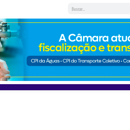
e autismo” e associa transtorn
pregação