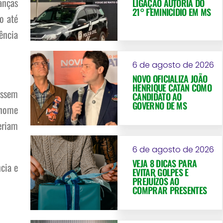
anças
LIGAÇÃO AUTORIA DO
21° FEMINICÍDIO EM MS
o até
ência
6 de agosto de 2026
NOVO OFICIALIZA JOÃO
HENRIQUE CATAN COMO
assem
CANDIDATO AO
GOVERNO DE MS
 nome
eriam
6 de agosto de 2026
VEJA 8 DICAS PARA
cia e
EVITAR GOLPES E
PREJUÍZOS AO
COMPRAR PRESENTES