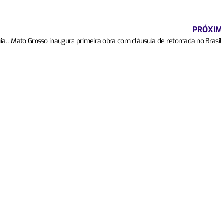
PRÓXI
Lei assegura preservação e revitalização da bacia hidrográfica do rio Cuiabá em Mato Grosso