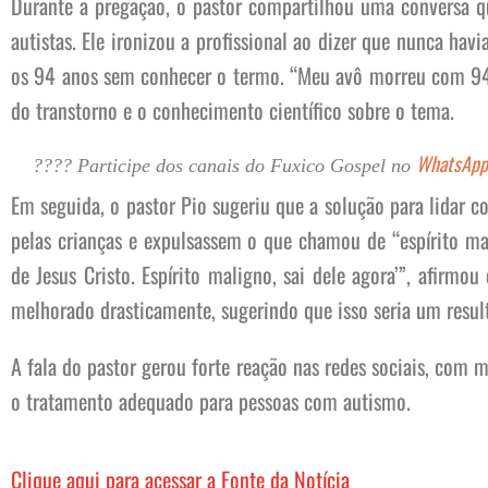
Durante a pregação, o pastor compartilhou uma conversa q
autistas. Ele ironizou a profissional ao dizer que nunca hav
os 94 anos sem conhecer o termo. “Meu avô morreu com 94 a
do transtorno e o conhecimento científico sobre o tema.
WhatsApp
???? Participe dos canais do Fuxico Gospel no
Em seguida, o pastor Pio sugeriu que a solução para lidar c
pelas crianças e expulsassem o que chamou de “espírito ma
de Jesus Cristo. Espírito maligno, sai dele agora’”, afirmo
melhorado drasticamente, sugerindo que isso seria um result
A fala do pastor gerou forte reação nas redes sociais, com 
o tratamento adequado para pessoas com autismo.
Clique aqui para acessar a Fonte da Notícia