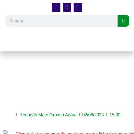
Objeto estranho no
alimento? Saiba como
agir e quais seus
direitos
Redação Mato Grosso Agora
02/08/2024
15:30