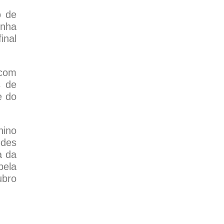
o de
inha
inal
 com
s de
e do
nino
edes
a da
pela
ubro