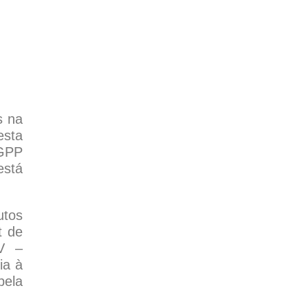
s na
esta
IGPP
está
utos
t de
EV –
ia à
pela