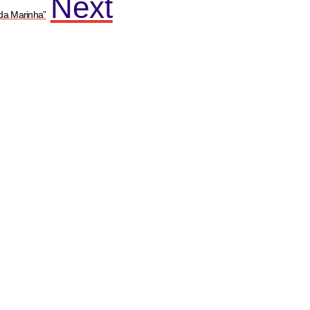
Next
da Marinha”