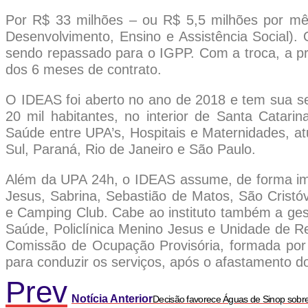
Por R$ 33 milhões – ou R$ 5,5 milhões por mê
Desenvolvimento, Ensino e Assistência Social)
sendo repassado para o IGPP. Com a troca, a pre
dos 6 meses de contrato.
O IDEAS foi aberto no ano de 2018 e tem sua s
20 mil habitantes, no interior de Santa Catarin
Saúde entre UPA’s, Hospitais e Maternidades, a
Sul, Paraná, Rio de Janeiro e São Paulo.
Além da UPA 24h, o IDEAS assume, de forma ime
Jesus, Sabrina, Sebastião de Matos, São Crist
e Camping Club. Cabe ao instituto também a gest
Saúde, Policlínica Menino Jesus e Unidade de 
Comissão de Ocupação Provisória, formada por 
para conduzir os serviços, após o afastamento do
Prev
Notícia Anterior
Decisão favorece Águas de Sinop sobre