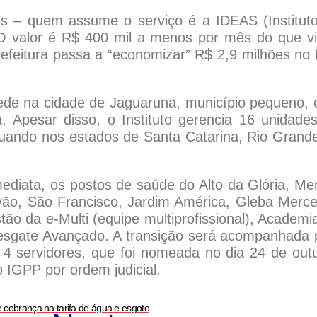
s – quem assume o serviço é a IDEAS (Institut
. O valor é R$ 400 mil a menos por mês do que v
feitura passa a “economizar” R$ 2,9 milhões no f
ede na cidade de Jaguaruna, município pequeno,
a. Apesar disso, o Instituto gerencia 16 unidade
tuando nos estados de Santa Catarina, Rio Grand
diata, os postos de saúde do Alto da Glória, Me
óvão, São Francisco, Jardim América, Gleba Merc
ão da e-Multi (equipe multiprofissional), Academi
Resgate Avançado. A transição será acompanhada 
4 servidores, que foi nomeada no dia 24 de out
 IGPP por ordem judicial.
 cobrança na tarifa de água e esgoto