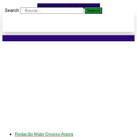
Instagram
Facebook
Whatsapp
Search
Search
MPF investiga
ocupações irregulares
em área de proteção do
Rio Paraguai em Mato
Grosso
Redação Mato Grosso Agora