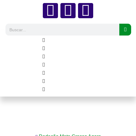
Mato Grosso: Empresário abre quiosque de
tapioca no cone com crédito da Desenvolve
MT