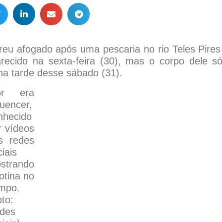
reu afogado após uma pescaria no rio Teles Pire
recido na sexta-feira (30), mas o corpo dele só
a tarde desse sábado (31).
or era
luencer,
nhecido
r vídeos
s redes
iais
strando
otina no
mpo.
oto:
des