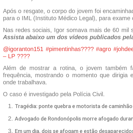
Após o resgate, o corpo do jovem foi encaminhado 
para o IML (Instituto Médico Legal), para exame 
Nas redes sociais, Igor somava mais de 60 mil 
Assista abaixo um dos vídeos publicados pela
@igoranton151
#pimentinhas????
#agro
#johde
– LP ????
Além de mostrar a rotina, o jovem também f
frequência, mostrando o momento que dirigia
onde trabalhava.
O caso é investigado pela Polícia Civil.
Tragédia: ponte quebra e motorista de caminhã
Advogado de Rondonópolis morre afogado dura
Em um dia, dois se afogam e estão desaparecido