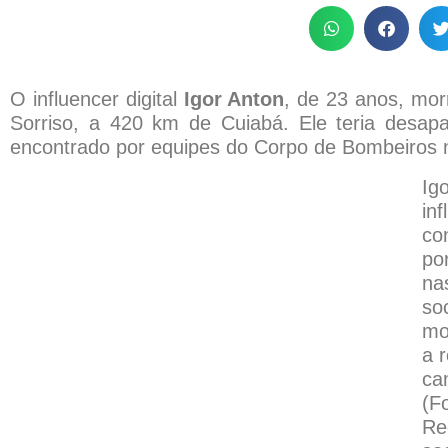
O influencer digital
Igor Anton
, de 23 anos, mor
Sorriso, a 420 km de Cuiabá. Ele teria desapa
encontrado por equipes do Corpo de Bombeiros n
Ig
inf
co
po
na
soc
mo
a r
ca
(F
Re