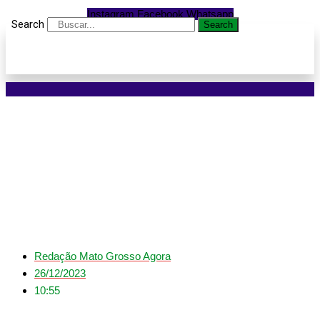
Instagram
Facebook
Whatsapp
Search
Search
Jovem é preso por
tráfico de drogas em
Sinop
Redação Mato Grosso Agora
26/12/2023
10:55