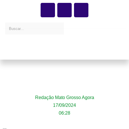
Jovem de 19 anos morre em colisão entre
carro e moto na Perimetral do Estádio, em
Sorriso
Redação Mato Grosso Agora
17/09/2024
06:28