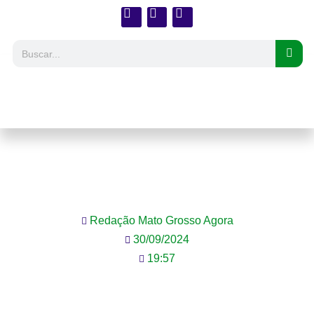
Interdição parcial em trechos da BR-163 e
BR-070 para obras de pavimentação em
Mato Grosso
Redação Mato Grosso Agora
30/09/2024
19:57