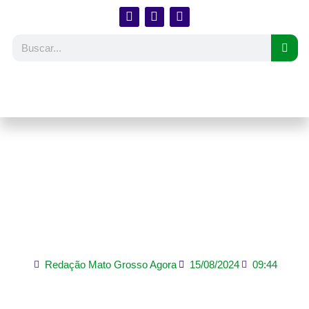
Homem é encontrado
morto a tiros dentro de
veículo em estrada
vicinal em Sorriso
Redação Mato Grosso Agora
15/08/2024
09:44