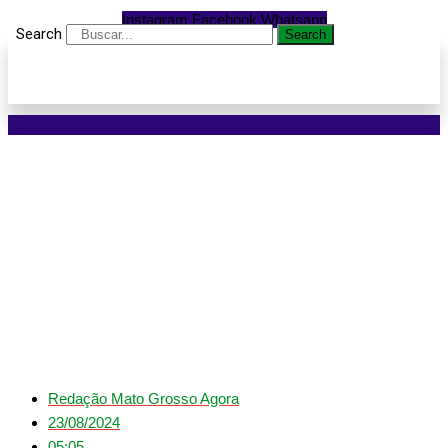
Instagram
Facebook
Whatsapp
Search
Search
Funcionário morre ao
combater incêndio em
canavial na zona rural de
Itiquira
Redação Mato Grosso Agora
23/08/2024
05:05