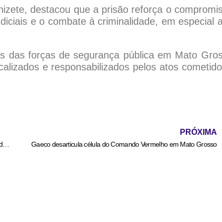
nizete, destacou que a prisão reforça o compromi
diciais e o combate à criminalidade, em especial 
s das forças de segurança pública em Mato Gro
calizados e responsabilizados pelos atos cometido
PRÓXIMA
Calor não dá trégua e máximas podem chegar a 41°C em MT nesse domingo
Gaeco desarticula célula do Comando Vermelho em Mato Grosso