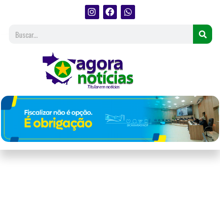
Feira de adoção ocorre neste
fim de semana no Pantanal
Shopping