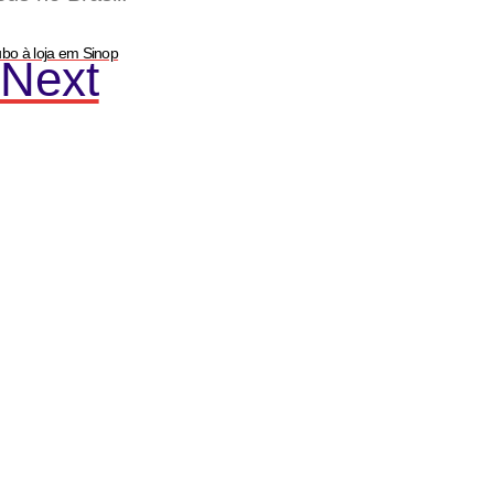
ubo à loja em Sinop
Next