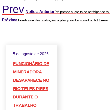
Prev
Notícia Anterior
PM prende suspeito de participar de ro
Próxima
Toninho solicita construção de playground aos fundos da Unemat
5 de agosto de 2026
FUNCIONÁRIO DE
MINERADORA
DESAPARECE NO
RIO TELES PIRES
DURANTE O
TRABALHO