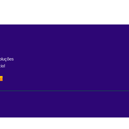
oluções
io!
pp