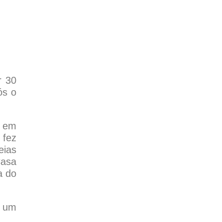
r 30
ós o
s em
 fez
eias
asa
a do
e um