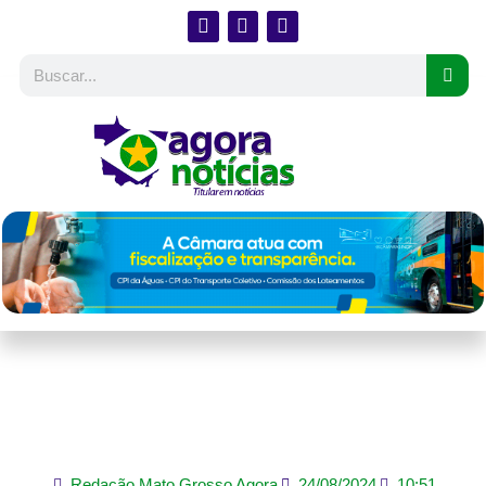
‘Estamos com vida,
graças ao Senhor’
Redação Mato Grosso Agora
24/08/2024
10:51