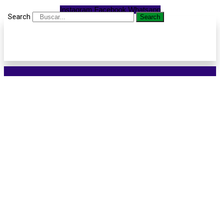
Instagram
Facebook
Whatsapp
Search
Search
EQUIPES
SORRISENSES SÃO
CAMPEÃS NA 1ª ETAPA
DOS JOGOS ABERTOS
MATO-GROSSENSES