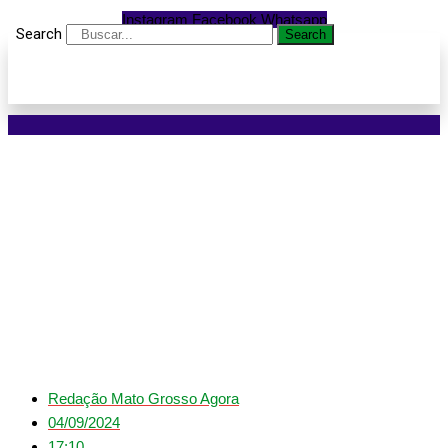
Instagram
Facebook
Whatsapp
Search
Search
Empresas de
cosméticos terão novas
regras de
monitoramento
Redação Mato Grosso Agora
04/09/2024
17:10