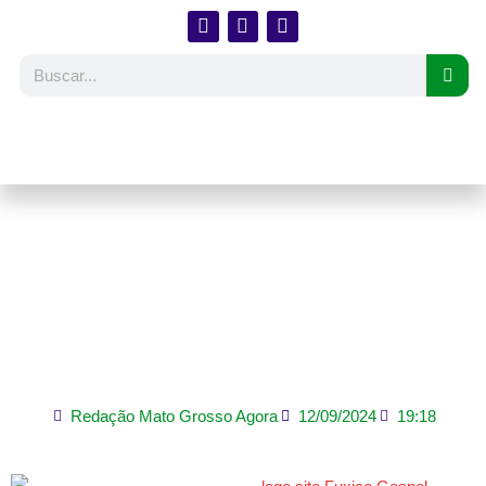
Em live, Marçal chora,
ora por Malafaia e
reafirma sua fé: ‘Prefiro
perder a eleição'”
Redação Mato Grosso Agora
12/09/2024
19:18