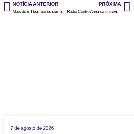
NOTÍCIA ANTERIOR
PRÓXIMA
Mais de mil bombeiros combatem 49 incêndios florestais em Mato Grosso, na data de hoje (12)
Rádio Centro América entrevista candidatos às prefeituras de Aragarças, Rondonópolis, Sorriso e Cáceres
7 de agosto de 2026